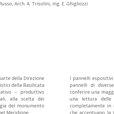
usso, Arch. A. Trisolini, Ing. E. Ghigliozzi
parte della Direzione
I pannelli espositi
stici della Basilicata
pannelli di diver
ativo – produttivo
conferire una maggio
li, alla scelta dei
una lettura delle 
ologia del monumento
completamente in cr
 nel Meridione.
che accentuano la t