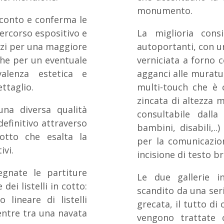
monumento.
 conto e conferma le
percorso espositivo e
La miglioria cons
azi per una maggiore
autoportanti, con un
nche per un eventuale
verniciata a forno c
alenza estetica e
agganci alle muratur
ttaglio.
multi-touch che è 
zincata di altezza
una diversa qualità
consultabile dalla
definitivo attraverso
bambini, disabili,.
otto che esalta la
per la comunicazio
ivi.
incisione di testo br
segnate le partiture
Le due gallerie 
dei listelli in cotto:
scandito da una seri
lineare di listelli
grecata, il tutto di
entre tra una navata
vengono trattate c