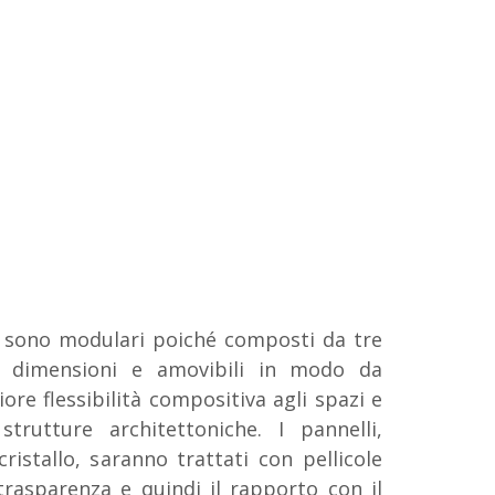
vi sono modulari poiché composti da tre
se dimensioni e amovibili in modo da
re flessibilità compositiva agli spazi e
strutture architettoniche. I pannelli,
istallo, saranno trattati con pellicole
rasparenza e quindi il rapporto con il