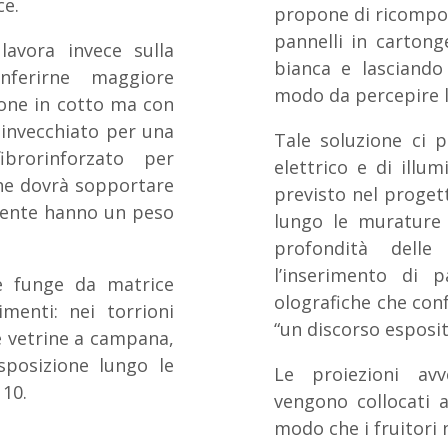
ce.
propone di ricomporr
pannelli in cartong
lavora invece sulla
bianca e lasciando 
onferirne maggiore
modo da percepire l
ione in cotto ma con
 invecchiato per una
Tale soluzione ci p
ibrorinforzato per
elettrico e di illu
che dovrà sopportare
previsto nel progett
lmente hanno un peso
lungo le murature s
profondità delle 
l’inserimento di p
e funge da matrice
olografiche che con
imenti: nei torrioni
“un discorso esposit
e vetrine a campana,
sposizione lungo le
Le proiezioni avv
 10.
vengono collocati a
modo che i fruitori