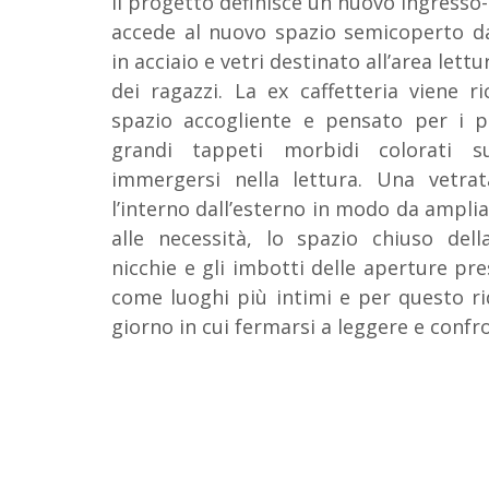
Il progetto definisce un nuovo ingresso-
accede al nuovo spazio semicoperto da
in acciaio e vetri destinato all’area let
dei ragazzi. La ex caffetteria viene r
spazio accogliente e pensato per i p
grandi tappeti morbidi colorati s
immergersi nella lettura. Una vetrat
l’interno dall’esterno in modo da amplia
alle necessità, lo spazio chiuso dell
nicchie e gli imbotti delle aperture pr
come luoghi più intimi e per questo rid
giorno in cui fermarsi a leggere e confro