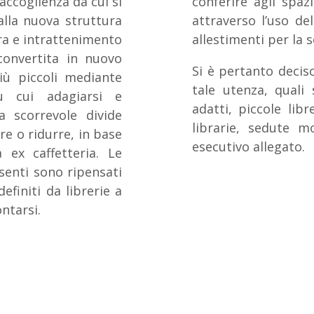
accoglienza da cui si
conferire agli spaz
lla nuova struttura
attraverso l’uso del
tura e intrattenimento
allestimenti per la 
iconvertita in nuovo
Si è pertanto deciso
iù piccoli mediante
tale utenza, quali s
u cui adagiarsi e
adatti, piccole libr
a scorrevole divide
librarie, sedute m
re o ridurre, in base
esecutivo allegato.
a ex caffetteria. Le
esenti sono ripensati
efiniti da librerie a
ntarsi.