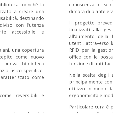
iblioteca, nonché la
conoscenza e scop
lizzato a creare una
dimora di piante e 
isabilità, destinando
Il progetto prevede
diviso con l’utenza
finalizzati alla g
ente accessibile e
all’aumento della 
utenti, attraverso 
piani, una copertura
RFID per la gestion
ncepito come nuovo
office con le posta
a nuova biblioteca
funzione di anti-tac
zio fisico specifico,
Nella scelta degli 
caratterizzato come
principalmente cont
utilizzo in modo da
come reversibili e
ergonomicità e modu
Particolare cura è p