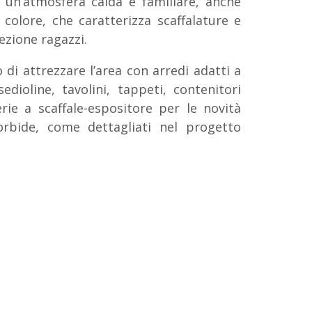
i un’atmosfera calda e familiare, anche
 colore, che caratterizza scaffalature e
sezione ragazzi.
 di attrezzare l’area con arredi adatti a
edioline, tavolini, tappeti, contenitori
erie a scaffale-espositore per le novità
orbide, come dettagliati nel progetto